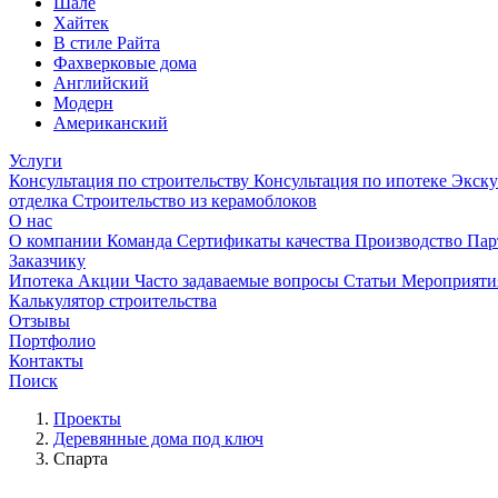
Шале
Хайтек
В стиле Райта
Фахверковые дома
Английский
Модерн
Американский
Услуги
Консультация по строительству
Консультация по ипотеке
Экску
отделка
Строительство из керамоблоков
О нас
О компании
Команда
Сертификаты качества
Производство
Пар
Заказчику
Ипотека
Акции
Часто задаваемые вопросы
Статьи
Мероприят
Калькулятор строительства
Отзывы
Портфолио
Контакты
Поиск
Проекты
Деревянные дома под ключ
Спарта