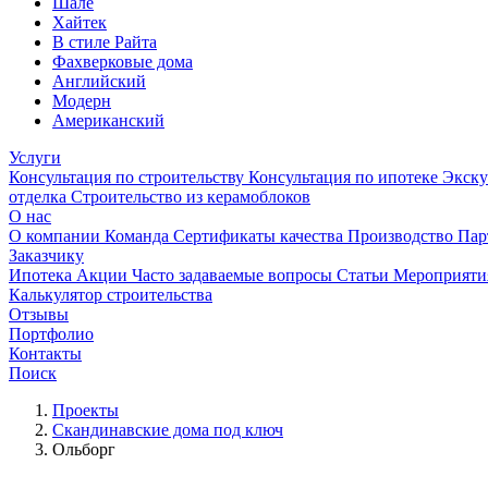
Шале
Хайтек
В стиле Райта
Фахверковые дома
Английский
Модерн
Американский
Услуги
Консультация по строительству
Консультация по ипотеке
Экску
отделка
Строительство из керамоблоков
О нас
О компании
Команда
Сертификаты качества
Производство
Пар
Заказчику
Ипотека
Акции
Часто задаваемые вопросы
Статьи
Мероприят
Калькулятор строительства
Отзывы
Портфолио
Контакты
Поиск
Проекты
Скандинавские дома под ключ
Ольборг