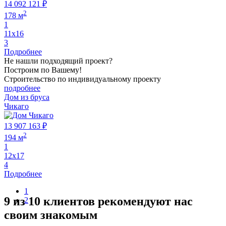
14 092 121 ₽
2
178 м
1
11х16
3
Подробнее
Не нашли подходящий проект?
Построим по Вашему!
Строительство по индивидуальному проекту
подробнее
Дом из бруса
Чикаго
13 907 163 ₽
2
194 м
1
12х17
4
Подробнее
1
9 из 10 клиентов рекомендуют нас
2
своим знакомым