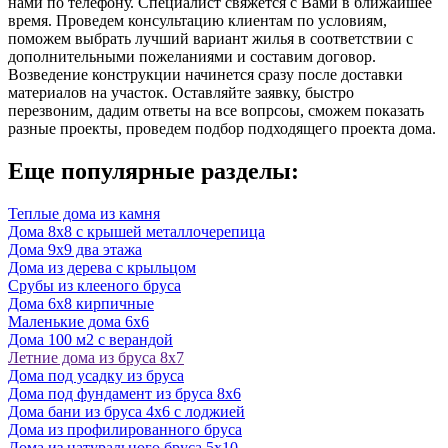
нами по телефону. Специалист свяжется с Вами в ближайшее
время. Проведем консультацию клиентам по условиям,
поможем выбрать лучший вариант
жилья
в соответствии с
дополнительными пожеланиями и составим договор.
Возведение конструкции начинется сразу после доставки
материалов на участок. Оставляйте заявку,
быстро
перезвоним, дадим ответы на все вопрсоы, сможем
показать
разные проекты,
проведем подбор подходящего проекта дома.
Еще популярные разделы:
Теплые дома из камня
Дома 8х8 с крышей металлочерепица
Дома 9х9 два этажа
Дома из дерева с крыльцом
Срубы из клееного бруса
Дома 6х8 кирпичные
Маленькие дома 6х6
Дома 100 м2 с верандой
Летние дома из бруса 8х7
Дома под усадку из бруса
Дома под фундамент из бруса 8х6
Дома бани из бруса 4х6 с лоджией
Дома из профилированного бруса
Дома из натурального бруса 5х10