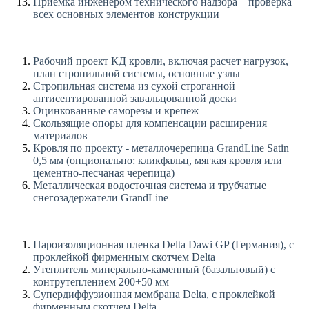
Приемка инженером технического надзора – проверка
всех основных элементов конструкции
Рабочий проект КД кровли, включая расчет нагрузок,
план стропильной системы, основные узлы
Стропильная система из сухой строганной
антисептированной завальцованной доски
Оцинкованные саморезы и крепеж
Скользящие опоры для компенсации расширения
материалов
Кровля по проекту - металлочерепица GrandLine Satin
0,5 мм (опционально: кликфальц, мягкая кровля или
цементно-песчаная черепица)
Металлическая водосточная система и трубчатые
снегозадержатели GrandLine
Пароизоляционная пленка Delta Dawi GP (Германия), с
проклейкой фирменным скотчем Delta
Утеплитель минерально-каменный (базальтовый) с
контрутеплением 200+50 мм
Супердиффузионная мембрана Delta, с проклейкой
фирменным скотчем Delta