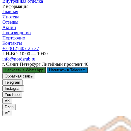
Внутренняя отделка
Информация
Главная
Ипотека
Отзывы
Акции
Производство
Портфолио
Контакты
+7 (812) 407-25-37
ПН-ВС: 10:00 — 19:00
info@nordsrub.ru
г. Санкт-Петербург
Литейный проспект 46
Написать в WhatsApp
Написать в Telegram
Обратная связь
Telegram
Instagram
YouTube
VK
Dzen
VC